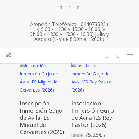
Skip
twitter
facebook
instagram
to
main
Atención Telefónica - 644073332 (
content
L-J 9:00 - 14:30 y 15:30 - 18:00; V
9h:00 - 14:30 y 15:30 - 16:30) Julio y
Agosto (L-V de 8:00h a 15:00h)
Actividades
Men
account
Seleccionar
Seleccionar
Inscripción
Inscripción
Opciones
Opciones
Inmersión Guijo
Inmersión Guijo
de Ávila IES
de Ávila IES Rey
Miguel de
Pastor (2026)
Cervantes (2026)
75,25
€
/
DESDE: