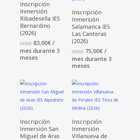
Seleccionar
Inscripción
Opciones
Seleccionar
Inmersión
Inscripción
Opciones
Ribadesella IES
Inmersión
Bernardino
Salamanca IES
(2026)
Las Canteras
(2026)
83,00
€
/
DESDE:
mes durante 3
75,00
€
/
DESDE:
meses
mes durante 3
meses
Seleccionar
Seleccionar
Inscripción
Inscripción
Opciones
Opciones
Inmersión San
Inmersión
Miguel de Aras
Villanueva de