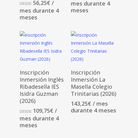
56,25
€
/
mes durante 4
DESDE:
meses
mes durante 4
meses
Seleccionar
Seleccionar
Inscripción
Inscripción
Opciones
Opciones
Inmersión Inglés
Inmersión La
Ribadesella IES
Masella Colegio
Isidra Guzman
Trinitarias (2026)
(2026)
143,25
€
/ mes
durante 4 meses
109,75
€
/
DESDE:
mes durante 4
meses