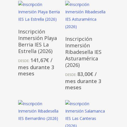
Seleccionar
Inscripción
Opciones
Seleccionar
Inmersión Playa
Inscripción
Opciones
Berria IES La
Inmersión
Estrella (2026)
Ribadesella IES
Asturamérica
141,67
€
/
DESDE:
(2026)
mes durante 3
meses
83,00
€
/
DESDE:
mes durante 3
meses