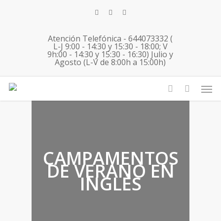
Skip
twitter
facebook
instagram
to
main
Atención Telefónica - 644073332 (
content
L-J 9:00 - 14:30 y 15:30 - 18:00; V
9h:00 - 14:30 y 15:30 - 16:30) Julio y
Agosto (L-V de 8:00h a 15:00h)
Men
account
CAMPAMENTOS
DE VERANO EN
INGLÉS