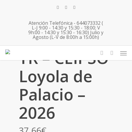
Skip
twitter
facebook
instagram
to
main
Atención Telefónica - 644073332 (
content
L-J 9:00 - 14:30 y 15:30 - 18:00; V
9h:00 - 14:30 y 15:30 - 16:30) Julio y
Agosto (L-V de 8:00h a 15:00h)
Men
TR – CEIPSO
account
Loyola de
Palacio –
2026
37,66
€