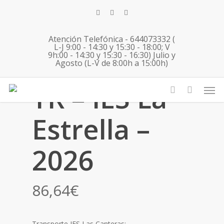
Skip
twitter
facebook
instagram
to
main
Atención Telefónica - 644073332 (
content
L-J 9:00 - 14:30 y 15:30 - 18:00; V
9h:00 - 14:30 y 15:30 - 16:30) Julio y
Agosto (L-V de 8:00h a 15:00h)
Men
TR – IES La
account
Estrella –
2026
86,64
€
Transporte IES Las Canteras: