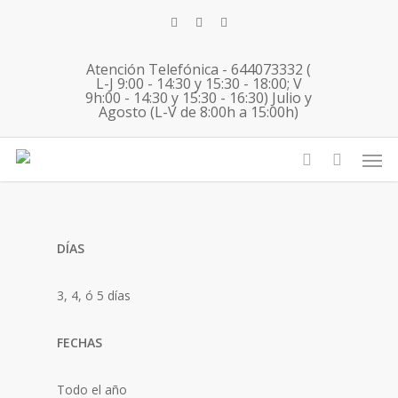
Skip
twitter
facebook
instagram
to
main
Atención Telefónica - 644073332 (
content
L-J 9:00 - 14:30 y 15:30 - 18:00; V
9h:00 - 14:30 y 15:30 - 16:30) Julio y
Agosto (L-V de 8:00h a 15:00h)
Toledo
Men
account
DÍAS
3, 4, ó 5 días
FECHAS
Todo el año