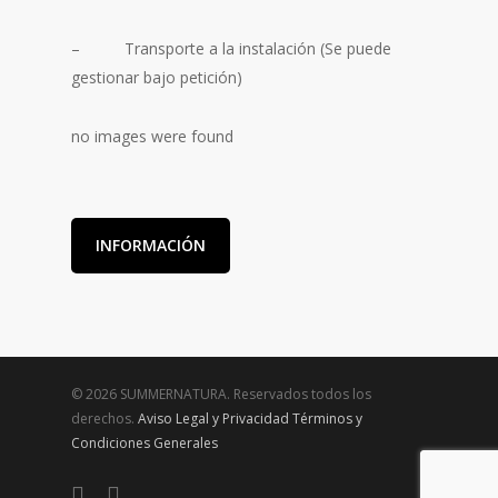
– Transporte a la instalación (Se puede
gestionar bajo petición)
no images were found
INFORMACIÓN
© 2026 SUMMERNATURA. Reservados todos los
derechos.
Aviso Legal y Privacidad
Términos y
Condiciones Generales
twitter
facebook