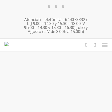
Skip
twitter
facebook
instagram
to
main
Atención Telefónica - 644073332 (
content
L-J 9:00 - 14:30 y 15:30 - 18:00; V
9h:00 - 14:30 y 15:30 - 16:30) Julio y
Agosto (L-V de 8:00h a 15:00h)
Inmersiones de inglés en el Colegio
Men
account