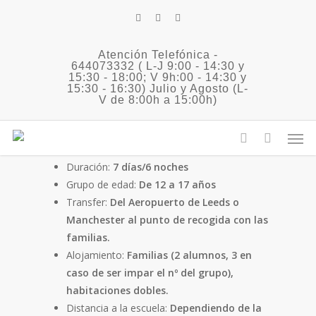
Skip
twitter
facebook
instagram
to
main
Atención Telefónica -
content
644073332 ( L-J 9:00 - 14:30 y
Ministage Leeds
15:30 - 18:00; V 9h:00 - 14:30 y
15:30 - 16:30) Julio y Agosto (L-
V de 8:00h a 15:00h)
(UNITED KINGDOM)
Men
Localización de la escuela:
Centro de Leeds
account
Duración:
7 días/6 noches
Grupo de edad:
De 12 a 17 años
Transfer:
Del
Aeropuerto de Leeds o
Manchester al punto de recogida con las
familias.
Alojamiento:
Familias (2 alumnos, 3 en
caso de ser impar el nº del grupo),
habitaciones dobles.
Distancia a la escuela:
Dependiendo de la