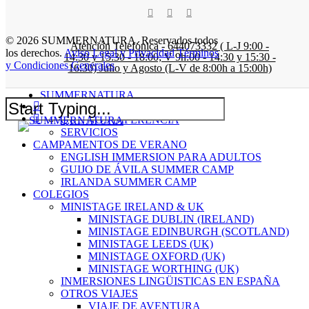
a
0
twitter
facebook
instagram
Skip
no images were found
to
© 2026 SUMMERNATURA. Reservados todos
main
Atención Telefónica - 644073332 ( L-J 9:00 -
los derechos.
Aviso Legal y Privacidad
Términos
content
14:30 y 15:30 - 18:00; V 9h:00 - 14:30 y 15:30 -
y Condiciones Generales
16:30) Julio y Agosto (L-V de 8:00h a 15:00h)
Close
SUMMERNATURA
twitter
Menu
QUIÉNES SOMOS
facebook
QUÉ NOS DIFERENCIA
Close
SERVICIOS
Search
CAMPAMENTOS DE VERANO
ENGLISH IMMERSION PARA ADULTOS
GUIJO DE ÁVILA SUMMER CAMP
IRLANDA SUMMER CAMP
COLEGIOS
MINISTAGE IRELAND & UK
MINISTAGE DUBLIN (IRELAND)
MINISTAGE EDINBURGH (SCOTLAND)
MINISTAGE LEEDS (UK)
MINISTAGE OXFORD (UK)
MINISTAGE WORTHING (UK)
INMERSIONES LINGÜISTICAS EN ESPAÑA
OTROS VIAJES
VIAJE DE AVENTURA