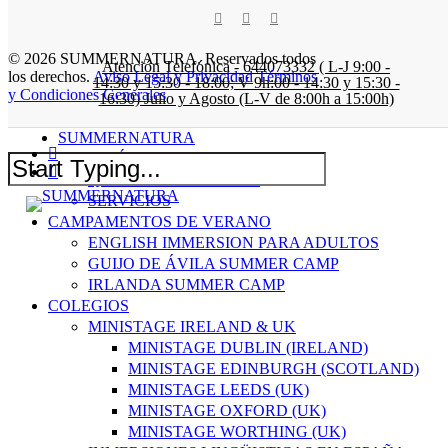
a
twitter
facebook
instagram
Skip
Sierra Madrid English Camp
to
© 2026 SUMMERNATURA. Reservados todos
main
Atención Telefónica - 644073332 ( L-J 9:00 -
los derechos.
Aviso Legal y Privacidad
Términos
content
14:30 y 15:30 - 18:00; V 9h:00 - 14:30 y 15:30 -
y Condiciones Generales
16:30) Julio y Agosto (L-V de 8:00h a 15:00h)
Close
SUMMERNATURA
twitter
Menu
QUIÉNES SOMOS
facebook
QUÉ NOS DIFERENCIA
Close
SERVICIOS
Search
CAMPAMENTOS DE VERANO
ENGLISH IMMERSION PARA ADULTOS
GUIJO DE ÁVILA SUMMER CAMP
IRLANDA SUMMER CAMP
COLEGIOS
MINISTAGE IRELAND & UK
MINISTAGE DUBLIN (IRELAND)
MINISTAGE EDINBURGH (SCOTLAND)
MINISTAGE LEEDS (UK)
MINISTAGE OXFORD (UK)
MINISTAGE WORTHING (UK)