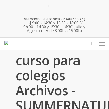
Skip
twitter
facebook
instagram
to
main
Atención Telefónica - 644073332 (
content
L-J 9:00 - 14:30 y 15:30 - 18:00; V
9h:00 - 14:30 y 15:30 - 16:30) Julio y
Agosto (L-V de 8:00h a 15:00h)
Tag
fines de
Men
account
curso para
colegios
Archivos -
SUMMERNATU