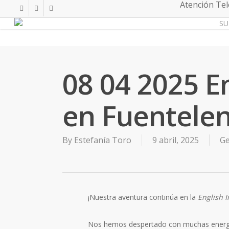
Atención Tele
Skip
twitter
facebook
instagram
to
S
main
content
08 04 2025 E
en Fuentele
By
Estefanía Toro
9 abril, 2025
Ge
¡Nuestra aventura continúa en la
English 
Nos hemos despertado con muchas energía