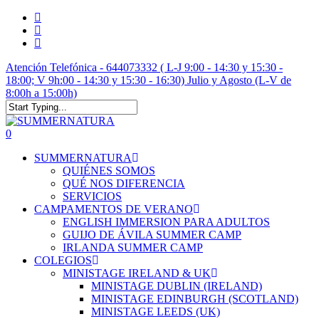
Skip
twitter
to
facebook
main
instagram
content
Atención Telefónica - 644073332 ( L-J 9:00 - 14:30 y 15:30 -
18:00; V 9h:00 - 14:30 y 15:30 - 16:30) Julio y Agosto (L-V de
8:00h a 15:00h)
Close
Search
account
0
Menu
SUMMERNATURA
QUIÉNES SOMOS
QUÉ NOS DIFERENCIA
SERVICIOS
CAMPAMENTOS DE VERANO
ENGLISH IMMERSION PARA ADULTOS
GUIJO DE ÁVILA SUMMER CAMP
IRLANDA SUMMER CAMP
COLEGIOS
MINISTAGE IRELAND & UK
MINISTAGE DUBLIN (IRELAND)
MINISTAGE EDINBURGH (SCOTLAND)
MINISTAGE LEEDS (UK)