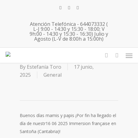
Skip
twitter
facebook
instagram
to
main
Atención Telefónica - 644073332 (
content
L-J 9:00 - 14:30 y 15:30 - 18:00; V
9h:00 - 14:30 y 15:30 - 16:30) Julio y
Agosto (L-V de 8:00h a 15:00h)
16 06 2025 Immersion
Men
française en Santoña
account
By
Estefanía Toro
17 junio,
2025
General
Buenos días mamis y papis ¡Por fin ha llegado el
día de nuestr16 06 2025 Immersion française en
Santoña (Cantabria)!