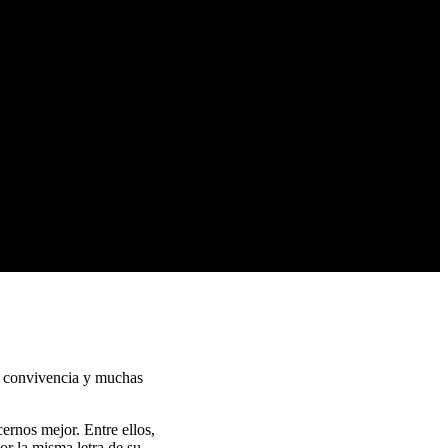
, convivencia y muchas
ernos mejor. Entre ellos,
or la misma letra de su