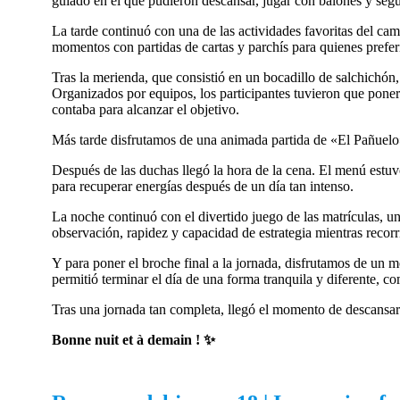
guiado en el que pudieron descansar, jugar con balones y s
La tarde continuó con una de las actividades favoritas del cam
momentos con partidas de cartas y parchís para quienes prefer
Tras la merienda, que consistió en un bocadillo de salchichón,
Organizados por equipos, los participantes tuvieron que poner a
contaba para alcanzar el objetivo.
Más tarde disfrutamos de una animada partida de «El Pañuelo»
Después de las duchas llegó la hora de la cena. El menú estuvo
para recuperar energías después de un día tan intenso.
La noche continuó con el divertido juego de las matrículas, 
observación, rapidez y capacidad de estrategia mientras recorrí
Y para poner el broche final a la jornada, disfrutamos de un 
permitió terminar el día de una forma tranquila y diferente, c
Tras una jornada tan completa, llegó el momento de descansar
Bonne nuit et à demain ! ✨