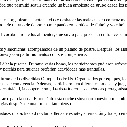
dad que permitió seguir creando un buen ambiente de grupo desde los 
iones, organizar las pertenencias y deshacer las maletas para comenzar a
on de un rato de deporte participando en partidos de fútbol y voleibol.
 vocabulario de los alimentos, que sirvió para presentar en francés el 
s y salchichas, acompañados de un plátano de postre. Después, los alu
balones y compartir momentos con sus compañeros.
a: la piscina. Durante varias horas, los participantes pudieron refresca
y parchís para quienes preferían actividades más tranquilas.
 turno de las divertidas Olimpiadas Frikis. Organizados por equipos, l
ormas de convivencia. Además, participaron en diferentes pruebas y jue
 creatividad, la cooperación y las risas fueron las auténticas protagonista
epararse para la cena. El menú de esta noche estuvo compuesto por hamb
gías después de una jornada tan intensa.
istas», una actividad nocturna llena de estrategia, emoción y trabajo en