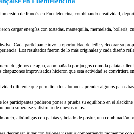
ançaise en Fuentelencina
inmersión de francés en Fuentelencina, combinando creatividad, deport
on cargar energías con tostadas, mantequilla, mermelada, bollería, z
tie-dye. Cada participante tuvo la oportunidad de teñir y decorar su pro
periencia. Los resultados fueron de lo más originales y cada diseño refle
uerra de globos de agua, acompañada por juegos como la patata caliente
los chapuzones improvisados hicieron que esta actividad se convirtiera 
tividad diferente que permitió a los alumnos aprender algunos pasos bás
os participantes pudieron poner a prueba su equilibrio en el slackline 
no pudo superarse y disfrutar de nuevos retos.
morejo, albóndigas con patatas y helado de postre, una combinación pe
 para descansar, jugar con balones y seguir compartiendo momentos con