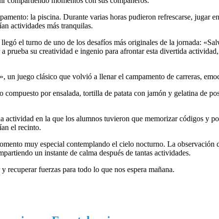
eguir compartiendo momentos con sus compañeros.
pamento: la piscina. Durante varias horas pudieron refrescarse, jugar en 
ían actividades más tranquilas.
 llegó el turno de uno de los desafíos más originales de la jornada: «Sal
 prueba su creatividad e ingenio para afrontar esta divertida actividad,
, un juego clásico que volvió a llenar el campamento de carreras, emo
 compuesto por ensalada, tortilla de patata con jamón y gelatina de pos
una actividad en la que los alumnos tuvieron que memorizar códigos y p
an el recinto.
momento muy especial contemplando el cielo nocturno. La observación de
ompartiendo un instante de calma después de tantas actividades.
 y recuperar fuerzas para todo lo que nos espera mañana.