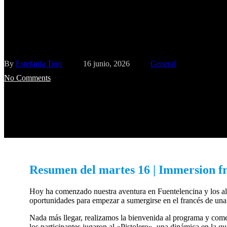
16-19 de junio de 2026 | Immers
Fuentelencina
By
Estefanía Toro
16 junio, 2026
General
No Comments
Resumen del martes 16 | Immersion fr
Hoy ha comenzado nuestra aventura en Fuentelencina y los al
oportunidades para empezar a sumergirse en el francés de una 
Nada más llegar, realizamos la bienvenida al programa y come
los participantes jugaron al «Pistolero», una dinámica en la q