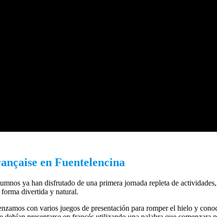
ion française en
ançaise en Fuentelencina
umnos ya han disfrutado de una primera jornada repleta de actividades
forma divertida y natural.
nzamos con varios juegos de presentación para romper el hielo y conoc
ue debían presentarse en francés utilizando una palabra que comenzara p