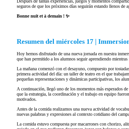
Después de tantas experiencias, juegos y momentos compartido
seguros de que los próximos días seguirán estando llenos de a
Bonne nuit et à demain ! ✨
Resumen del miércoles 17 | Immersion
Hoy hemos disfrutado de una nueva jornada en nuestra inmers
que han permitido a los alumnos seguir aprendiendo mientras s
La mañana comenzó con el desayuno, compuesto por tostadas c
primera actividad del día: un taller de teatro en el que trabaj
pequeñas representaciones y dinámicas participativas, los alu
A continuación, llegó uno de los momentos más esperados de la 
que la estrategia, la coordinación y el trabajo en equipo fue
motivados.
Antes de la comida realizamos una nueva actividad de vocabul
nuevas palabras y expresiones al contexto cotidiano del cam
La comida estuvo compuesta por macarrones con chorizo, alitas