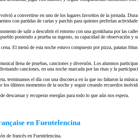
olvió a convertirse en uno de los lugares favoritos de la jornada. Dura
mentos con partidas de cartas y parchís para quienes preferían actividade
omento de salir a descubrir el entorno con una gymkhana por las calle
el pueblo poniendo a prueba su ingenio, su capacidad de observación y s
la cena. El menú de esta noche estuvo compuesto por pizza, patatas frita
musical llena de pruebas, canciones y diversión. Los alumnos participa
divinando canciones, en una noche marcada por las risas y la participac
a, terminamos el día con una discoteca en la que no faltaron la música,
de los últimos momentos de la noche y seguir creando recuerdos inolvid
de descansar y recuperar energías para todo lo que aún nos espera.
rançaise en Fuentelencina
sión de francés en Fuentelencina.