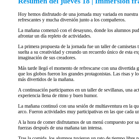
Resumen del jueves 18 | Immersion fr
Hoy hemos disfrutado de una jornada muy variada en nuestra 
refrescantes y mucha diversión junto a los compañeros.
La mañana comenzó con el desayuno, donde los alumnos pudier
afrontar un día repleto de actividades.
La primera propuesta de la jornada fue un taller de camisetas 
suelta a su creatividad y creando un recuerdo único de esta ex
imaginación de sus creadores.
Más tarde llegó el momento de refrescarse con una divertida g
que los globos fueron los grandes protagonistas. Las risas y 
más divertidos de la mañana.
A continuación participamos en un taller de sevillanas, una ac
experiencia llena de ritmo y buen humor.
La mañana continuó con una sesión de multiaventura en la que l
arco. Fueron actividades muy participativas en las que cada u
A la hora de comer disfrutamos de un menú compuesto por sal
fuerzas después de una mañana tan intensa.
Tras la comida, los alumnos tuvieron un rato de tiempo libre