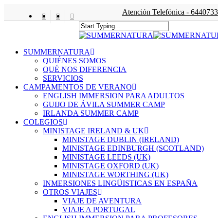
Skip
Atención Telefónica - 64407333
to
twitter
facebook
instagram
main
content
Close
Search
account
Menu
SUMMERNATURA
QUIÉNES SOMOS
QUÉ NOS DIFERENCIA
SERVICIOS
CAMPAMENTOS DE VERANO
ENGLISH IMMERSION PARA ADULTOS
GUIJO DE ÁVILA SUMMER CAMP
IRLANDA SUMMER CAMP
COLEGIOS
MINISTAGE IRELAND & UK
MINISTAGE DUBLIN (IRELAND)
MINISTAGE EDINBURGH (SCOTLAND)
MINISTAGE LEEDS (UK)
MINISTAGE OXFORD (UK)
MINISTAGE WORTHING (UK)
INMERSIONES LINGÜISTICAS EN ESPAÑA
OTROS VIAJES
VIAJE DE AVENTURA
VIAJE A PORTUGAL