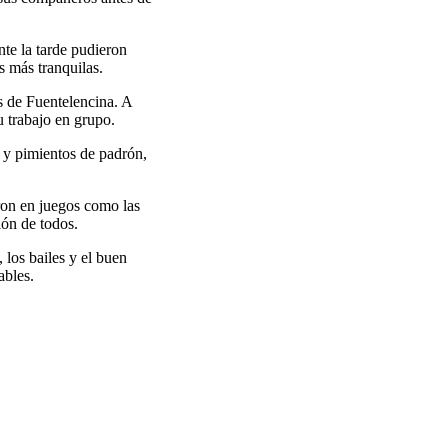
nte la tarde pudieron
s más tranquilas.
s de Fuentelencina. A
u trabajo en grupo.
s y pimientos de padrón,
ron en juegos como las
ión de todos.
 los bailes y el buen
ables.