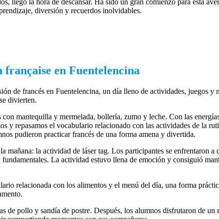
s, llegó la hora de descansar. Ha sido un gran comienzo para esta ave
prendizaje, diversión y recuerdos inolvidables.
 française en Fuentelencina
ión de francés en Fuentelencina, un día lleno de actividades, juegos 
e divierten.
on mantequilla y mermelada, bollería, zumo y leche. Con las energías
amos y repasamos el vocabulario relacionado con las actividades de la ruti
mnos pudieron practicar francés de una forma amena y divertida.
mañana: la actividad de láser tag. Los participantes se enfrentaron a d
ron fundamentales. La actividad estuvo llena de emoción y consiguió mant
ario relacionada con los alimentos y el menú del día, una forma prácti
pamento.
 de pollo y sandía de postre. Después, los alumnos disfrutaron de un r