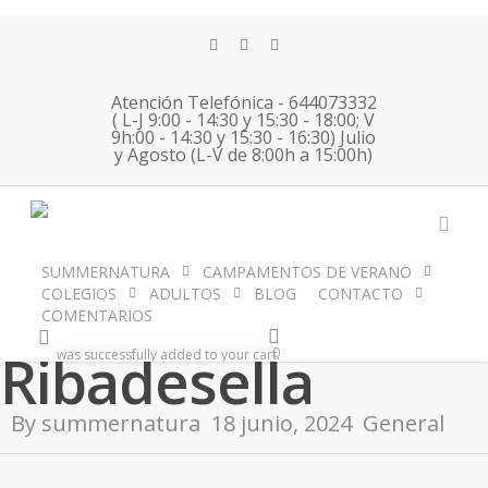
Skip
to
twitter
facebook
instagram
main
content
Atención Telefónica - 644073332
( L-J 9:00 - 14:30 y 15:30 - 18:00; V
9h:00 - 14:30 y 15:30 - 16:30) Julio
17 06 2024
y Agosto (L-V de 8:00h a 15:00h)
English
acco
SUMMERNATURA
CAMPAMENTOS DE VERANO
Immersion
COLEGIOS
ADULTOS
BLOG
CONTACTO
No Comments
COMENTARIOS
account
Ribadesella
0
was successfully added to your cart.
By
summernatura
18 junio, 2024
General