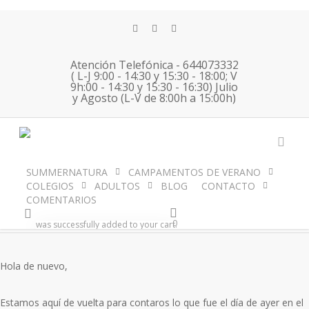
Skip
to
twitter
facebook
instagram
main
content
Atención Telefónica - 644073332
( L-J 9:00 - 14:30 y 15:30 - 18:00; V
9h:00 - 14:30 y 15:30 - 16:30) Julio
18 04 23 English
y Agosto (L-V de 8:00h a 15:00h)
Immersion Berria
acco
SUMMERNATURA
CAMPAMENTOS DE VERANO
No Comments
COLEGIOS
ADULTOS
BLOG
CONTACTO
By
summernatura
19 abril, 2023
General
COMENTARIOS
account
0
was successfully added to your cart.
Hola de nuevo,
Estamos aquí de vuelta para contaros lo que fue el día de ayer en el