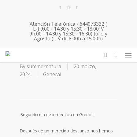
Skip
twitter
facebook
instagram
to
main
Atención Telefónica - 644073332 (
content
L-J 9:00 - 14:30 y 15:30 - 18:00; V
9h:00 - 14:30 y 15:30 - 16:30) Julio y
Agosto (L-V de 8:00h a 15:00h)
19 03 2024 Gredos English
Men
Immersion
account
By
summernatura
20 marzo,
2024
General
¡Segundo día de inmersión en Gredos!
Después de un merecido descanso nos hemos