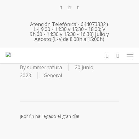
Skip
twitter
facebook
instagram
to
main
Atención Telefónica - 644073332 (
content
L-J 9:00 - 14:30 y 15:30 - 18:00; V
9h:00 - 14:30 y 15:30 - 16:30) Julio y
Agosto (L-V de 8:00h a 15:00h)
19/06/23 Inmersión de
Men
francés Gredos
account
By
summernatura
20 junio,
2023
General
¡Por fin ha llegado el gran día!