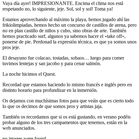
Vaya día ayer! IMPRESIONANTE. Encima el clima nos está
respetando no, lo siguiente, jeje. Sol, sol y sol! Toma ya!
Estamos aprovechando al máximo la playa, hemos jugado ahí las
frikiolimpiadas, hemos hecho un concurso de castillos de arena, pero
no en plan castillo de niños y cubo, sino obras de arte. También
hemos practicado surf, algunos ya sabemos hacer el «take off»,
ponerse de pie. Perdonad la expresión técnica, es que ya somos unos
pros jeje.
El desayuno fue colacao, tostadas, sobaos… luego para comer
tuvimos lentejas y san jacobo y para cenar salmón.
La noche hicimos el Quest.
Recordad que estamos haciendo lo mismo francés e inglés pero en
distinto horario para profundizar en la inmersión.
Os dejamos con muchísimas fotos para que veáis que es cierto todo
lo que os decimos de que somos pros y artistas jaja.
También os recordamos que si os está gustando, en verano podéis
probar alguno de los tres campamentos que tenemos, están en la
web anunciados.
no images were found