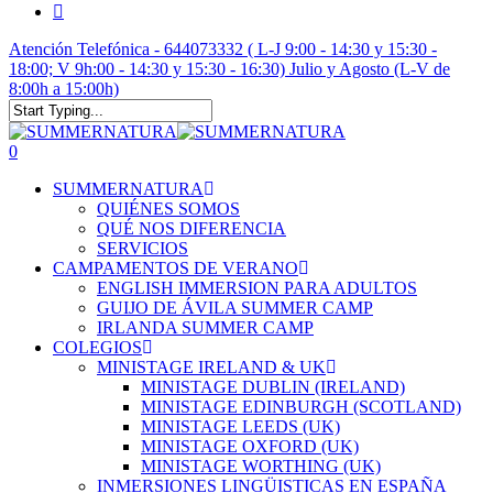
main
instagram
content
Atención Telefónica - 644073332 ( L-J 9:00 - 14:30 y 15:30 -
18:00; V 9h:00 - 14:30 y 15:30 - 16:30) Julio y Agosto (L-V de
8:00h a 15:00h)
Close
Search
account
0
Menu
SUMMERNATURA
QUIÉNES SOMOS
QUÉ NOS DIFERENCIA
SERVICIOS
CAMPAMENTOS DE VERANO
ENGLISH IMMERSION PARA ADULTOS
GUIJO DE ÁVILA SUMMER CAMP
IRLANDA SUMMER CAMP
COLEGIOS
MINISTAGE IRELAND & UK
MINISTAGE DUBLIN (IRELAND)
MINISTAGE EDINBURGH (SCOTLAND)
MINISTAGE LEEDS (UK)
MINISTAGE OXFORD (UK)
MINISTAGE WORTHING (UK)
INMERSIONES LINGÜISTICAS EN ESPAÑA