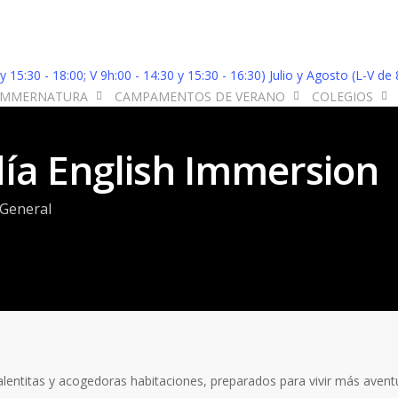
 15:30 - 18:00; V 9h:00 - 14:30 y 15:30 - 16:30) Julio y Agosto (L-V de
UMMERNATURA
CAMPAMENTOS DE VERANO
COLEGIOS
ía English Immersion
General
entitas y acogedoras habitaciones, preparados para vivir más avent