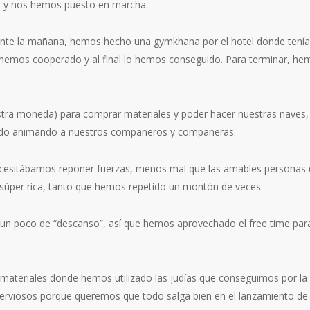
to y nos hemos puesto en marcha.
ante la mañana, hemos hecho una gymkhana por el hotel donde teníam
o hemos cooperado y al final lo hemos conseguido. Para terminar, h
tra moneda) para comprar materiales y poder hacer nuestras naves,
todo animando a nuestros compañeros y compañeras.
ecesitábamos reponer fuerzas, menos mal que las amables personas 
úper rica, tanto que hemos repetido un montón de veces.
 un poco de “descanso”, así que hemos aprovechado el free time para 
 materiales donde hemos utilizado las judías que conseguimos por 
erviosos porque queremos que todo salga bien en el lanzamiento d