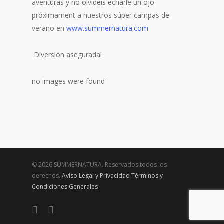
aventuras y no olvidéis echarle un ojo
próximament a nuestros súper campas de
verano en
www.summernatura.com
Diversión asegurada!
no images were found
© 2026 SUMMERNATURA. Reservados todos los
derechos.
Aviso Legal y Privacidad
Términos y
Condiciones Generales
twitter
facebook