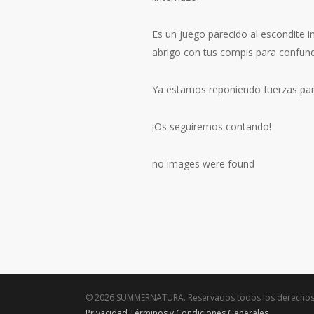
Es un juego parecido al escondite i
abrigo con tus compis para confundi
Ya estamos reponiendo fuerzas par
¡Os seguiremos contando!
no images were found
© 2026 SUMMERNATURA. Reservados todos los derecho
Privacidad
Términos y Condiciones Generales