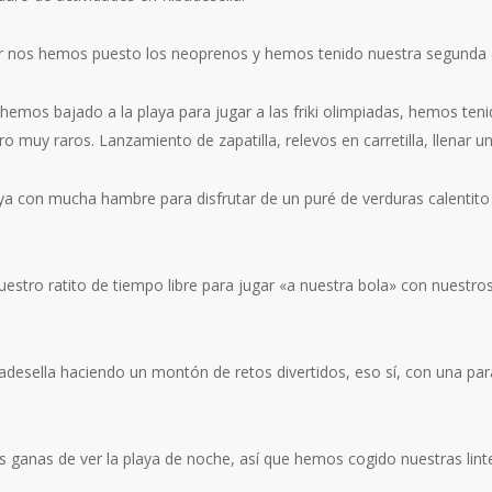
nos hemos puesto los neoprenos y hemos tenido nuestra segunda cl
emos bajado a la playa para jugar a las friki olimpiadas, hemos teni
ro muy raros. Lanzamiento de zapatilla, relevos en carretilla, llenar 
con mucha hambre para disfrutar de un puré de verduras calentito y
tro ratito de tiempo libre para jugar «a nuestra bola» con nuestro
esella haciendo un montón de retos divertidos, eso sí, con una par
anas de ver la playa de noche, así que hemos cogido nuestras lintern