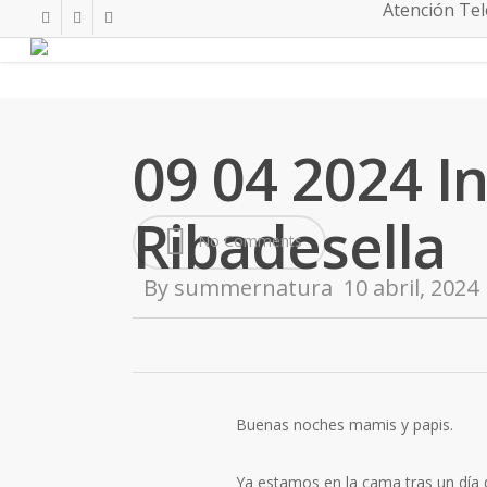
Atención Tele
Skip
twitter
facebook
instagram
to
main
content
09 04 2024 I
Ribadesella
No Comments
By
summernatura
10 abril, 2024
Buenas noches mamis y papis.
Ya estamos en la cama tras un día d