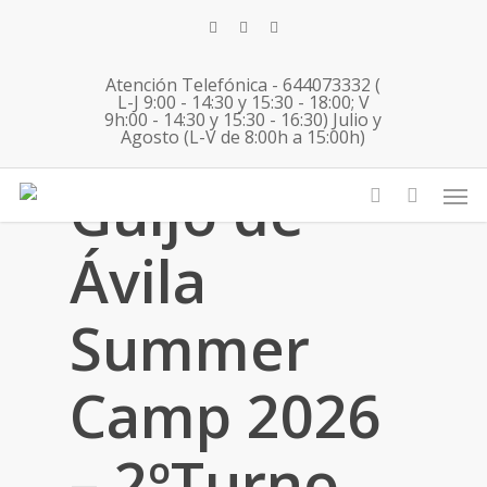
Skip
twitter
facebook
instagram
to
main
Atención Telefónica - 644073332 (
content
L-J 9:00 - 14:30 y 15:30 - 18:00; V
9h:00 - 14:30 y 15:30 - 16:30) Julio y
Agosto (L-V de 8:00h a 15:00h)
Men
Guijo de
account
Ávila
Summer
Camp 2026
– 2ºTurno