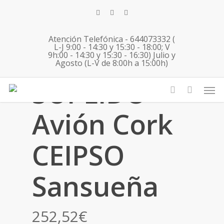
Skip
twitter
facebook
instagram
to
main
Atención Telefónica - 644073332 (
content
L-J 9:00 - 14:30 y 15:30 - 18:00; V
9h:00 - 14:30 y 15:30 - 16:30) Julio y
Agosto (L-V de 8:00h a 15:00h)
SUPLIDO
Men
account
Avión Cork
CEIPSO
Sansueña
252,52
€