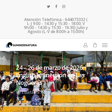
Skip
twitter
facebook
instagram
to
main
Atención Telefónica - 644073332 (
content
L-J 9:00 - 14:30 y 15:30 - 18:00; V
9h:00 - 14:30 y 15:30 - 16:30) Julio y
Agosto (L-V de 8:00h a 15:00h)
Men
account
24 – 26 de marzo de 2026 |
English Immersion en Las
Nogueras
By
Estefanía Toro
25 marzo,
2026
General