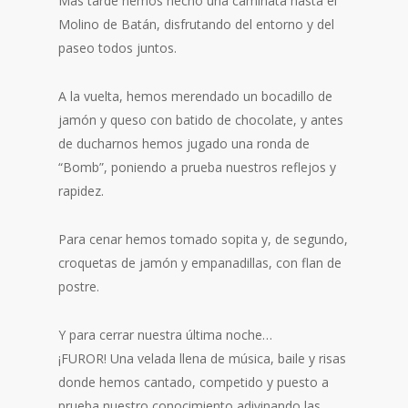
Más tarde hemos hecho una caminata hasta el
Molino de Batán, disfrutando del entorno y del
paseo todos juntos.
A la vuelta, hemos merendado un bocadillo de
jamón y queso con batido de chocolate, y antes
de ducharnos hemos jugado una ronda de
“Bomb”, poniendo a prueba nuestros reflejos y
rapidez.
Para cenar hemos tomado sopita y, de segundo,
croquetas de jamón y empanadillas, con flan de
postre.
Y para cerrar nuestra última noche…
¡FUROR! Una velada llena de música, baile y risas
donde hemos cantado, competido y puesto a
prueba nuestro conocimiento adivinando las