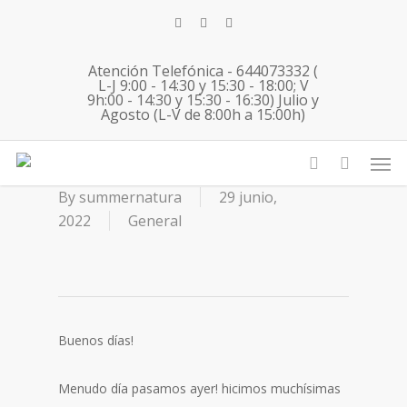
Skip
twitter
facebook
instagram
to
main
Atención Telefónica - 644073332 (
content
L-J 9:00 - 14:30 y 15:30 - 18:00; V
9h:00 - 14:30 y 15:30 - 16:30) Julio y
Agosto (L-V de 8:00h a 15:00h)
English Immersion Uceda 28
Men
06 2022
account
By
summernatura
29 junio,
2022
General
Buenos días!
Menudo día pasamos ayer! hicimos muchísimas