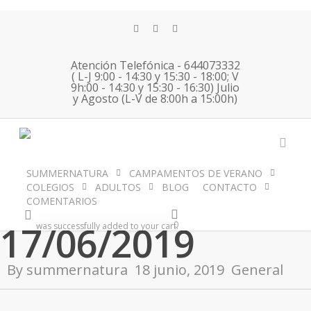
Skip
to
twitter
facebook
instagram
main
content
Atención Telefónica - 644073332
( L-J 9:00 - 14:30 y 15:30 - 18:00; V
9h:00 - 14:30 y 15:30 - 16:30) Julio
English
y Agosto (L-V de 8:00h a 15:00h)
Immersion
acco
SUMMERNATURA
CAMPAMENTOS DE VERANO
Valencia
COLEGIOS
ADULTOS
BLOG
CONTACTO
No Comments
COMENTARIOS
account
17/06/2019
0
was successfully added to your cart.
By
summernatura
18 junio, 2019
General