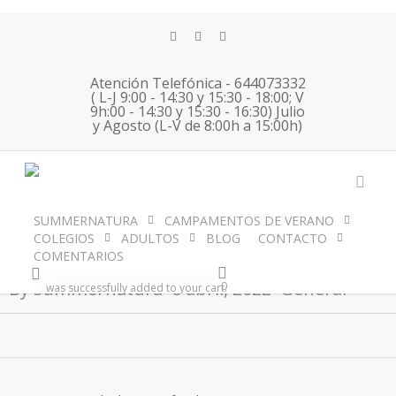
Skip
to
twitter
facebook
instagram
main
content
Atención Telefónica - 644073332
( L-J 9:00 - 14:30 y 15:30 - 18:00; V
9h:00 - 14:30 y 15:30 - 16:30) Julio
Gredos English
y Agosto (L-V de 8:00h a 15:00h)
Immersion 06 04
acco
SUMMERNATURA
CAMPAMENTOS DE VERANO
No Comments
2022
COLEGIOS
ADULTOS
BLOG
CONTACTO
COMENTARIOS
account
By
summernatura
6 abril, 2022
General
0
was successfully added to your cart.