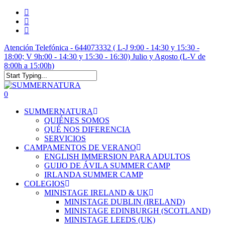
Skip
twitter
to
facebook
main
instagram
content
Atención Telefónica - 644073332 ( L-J 9:00 - 14:30 y 15:30 -
18:00; V 9h:00 - 14:30 y 15:30 - 16:30) Julio y Agosto (L-V de
8:00h a 15:00h)
Close
Search
account
0
Menu
SUMMERNATURA
QUIÉNES SOMOS
QUÉ NOS DIFERENCIA
SERVICIOS
CAMPAMENTOS DE VERANO
ENGLISH IMMERSION PARA ADULTOS
GUIJO DE ÁVILA SUMMER CAMP
IRLANDA SUMMER CAMP
COLEGIOS
MINISTAGE IRELAND & UK
MINISTAGE DUBLIN (IRELAND)
MINISTAGE EDINBURGH (SCOTLAND)
MINISTAGE LEEDS (UK)