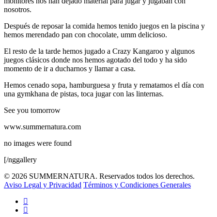
monitores nos han dejado material para jugar y jugaban con
nosotros.
Después de reposar la comida hemos tenido juegos en la piscina y
hemos merendado pan con chocolate, umm delicioso.
El resto de la tarde hemos jugado a Crazy Kangaroo y algunos
juegos clásicos donde nos hemos agotado del todo y ha sido
momento de ir a ducharnos y llamar a casa.
Hemos cenado sopa, hamburguesa y fruta y rematamos el día con
una gymkhana de pistas, toca jugar con las linternas.
See you tomorrow
www.summernatura.com
no images were found
[/nggallery
© 2026 SUMMERNATURA. Reservados todos los derechos.
Aviso Legal y Privacidad
Términos y Condiciones Generales
twitter
facebook