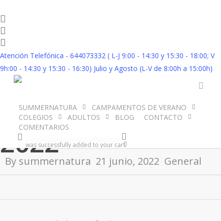
Skip
to
twitter
facebook
main
instagram
content
Atención Telefónica - 644073332 ( L-J 9:00 - 14:30 y 15:30 - 18:00; V
Guijo English
9h:00 - 14:30 y 15:30 - 16:30) Julio y Agosto (L-V de 8:00h a 15:00h)
Immersion 21 06
acco
SUMMERNATURA
CAMPAMENTOS DE VERANO
COLEGIOS
ADULTOS
BLOG
CONTACTO
No Comments
COMENTARIOS
2022
account
0
was successfully added to your cart.
By
summernatura
21 junio, 2022
General