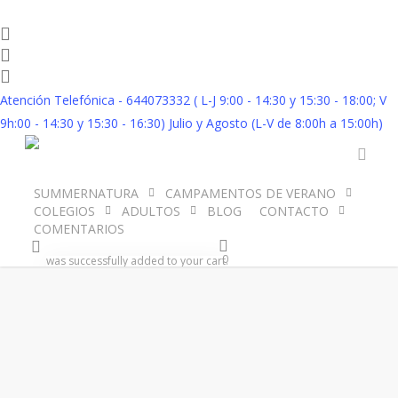
Skip
to
twitter
facebook
main
instagram
content
Atención Telefónica - 644073332 ( L-J 9:00 - 14:30 y 15:30 - 18:00; V
9h:00 - 14:30 y 15:30 - 16:30) Julio y Agosto (L-V de 8:00h a 15:00h)
no images were found
acco
SUMMERNATURA
CAMPAMENTOS DE VERANO
COLEGIOS
ADULTOS
BLOG
CONTACTO
COMENTARIOS
account
0
was successfully added to your cart.