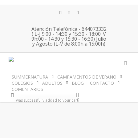
Skip
to
twitter
facebook
instagram
main
content
Atención Telefónica - 644073332
( L-J 9:00 - 14:30 y 15:30 - 18:00; V
9h:00 - 14:30 y 15:30 - 16:30) Julio
y Agosto (L-V de 8:00h a 15:00h)
no images were found
acco
SUMMERNATURA
CAMPAMENTOS DE VERANO
COLEGIOS
ADULTOS
BLOG
CONTACTO
COMENTARIOS
account
0
was successfully added to your cart.