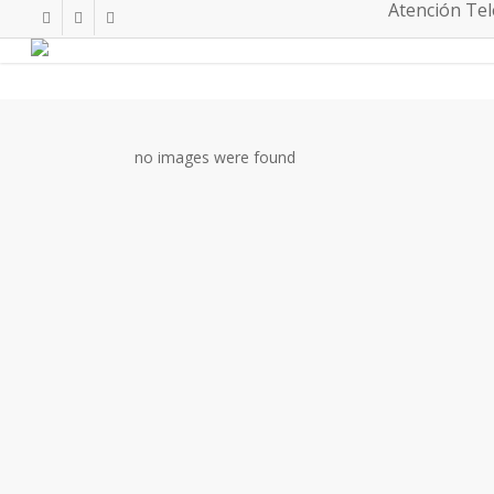
Atención Tele
Skip
twitter
facebook
instagram
to
main
content
no images were found