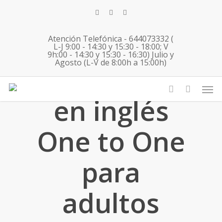
Skip
twitter
facebook
instagram
to
main
Atención Telefónica - 644073332 (
content
L-J 9:00 - 14:30 y 15:30 - 18:00; V
9h:00 - 14:30 y 15:30 - 16:30) Julio y
Agosto (L-V de 8:00h a 15:00h)
Inmersión
Men
en inglés
account
One to One
para
adultos