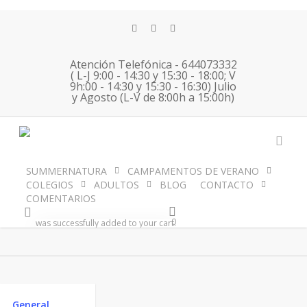
Skip
to
twitter
facebook
instagram
main
content
Atención Telefónica - 644073332
( L-J 9:00 - 14:30 y 15:30 - 18:00; V
9h:00 - 14:30 y 15:30 - 16:30) Julio
Tag
y Agosto (L-V de 8:00h a 15:00h)
inmersion de
francés Archivos -
acco
SUMMERNATURA
CAMPAMENTOS DE VERANO
COLEGIOS
ADULTOS
BLOG
CONTACTO
SUMMERNATURA
COMENTARIOS
account
0
was successfully added to your cart.
General