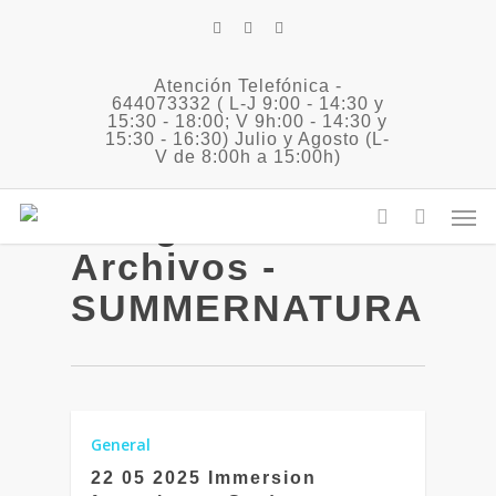
Skip
twitter
facebook
instagram
to
main
Atención Telefónica -
content
Tag
644073332 ( L-J 9:00 - 14:30 y
15:30 - 18:00; V 9h:00 - 14:30 y
inmersión
15:30 - 16:30) Julio y Agosto (L-
V de 8:00h a 15:00h)
francés para
Men
colegios
account
Archivos -
SUMMERNATURA
General
22 05 2025 Immersion