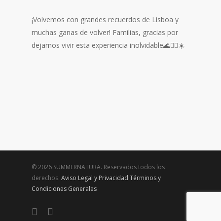
¡Volvemos con grandes recuerdos de Lisboa y
muchas ganas de volver! Familias, gracias por
dejarnos vivir esta experiencia inolvidable🌊🏄‍♂️☀️
© 2026 SUMMERNATURA. Reservados todos los
derechos.
Aviso Legal y Privacidad
Términos y
Condiciones Generales
twitter
facebook