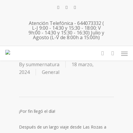
Skip
twitter
facebook
instagram
to
main
Atención Telefónica - 644073332 (
content
L-J 9:00 - 14:30 y 15:30 - 18:00; V
9h:00 - 14:30 y 15:30 - 16:30) Julio y
Agosto (L-V de 8:00h a 15:00h)
17 03 2024 Berria English
Men
Immersion Surfcamp
account
By
summernatura
18 marzo,
2024
General
¡Por fin llegó el día!
Después de un largo viaje desde Las Rozas a