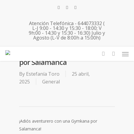
Skip
twitter
facebook
instagram
to
main
Atención Telefónica - 644073332 (
content
L-J 9:00 - 14:30 y 15:30 - 18:00; V
9h:00 - 14:30 y 15:30 - 16:30) Julio y
Agosto (L-V de 8:00h a 15:00h)
25 04 2025 English Immersion
Men
en Guijo de Ávila – Gymkana
por Salamanca
account
By
Estefanía Toro
25 abril,
2025
General
¡Adiós aventurero con una Gymkana por
Salamanca!