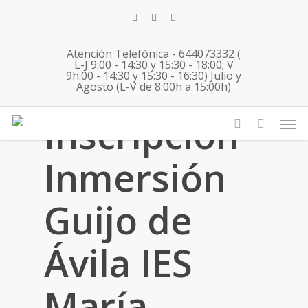
Skip
twitter
facebook
instagram
to
main
Atención Telefónica - 644073332 (
content
L-J 9:00 - 14:30 y 15:30 - 18:00; V
9h:00 - 14:30 y 15:30 - 16:30) Julio y
Agosto (L-V de 8:00h a 15:00h)
Men
Inscripción
account
Inmersión
Guijo de
Ávila IES
María