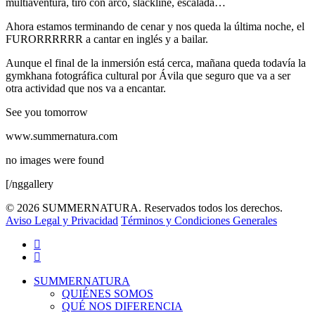
multiaventura, tiro con arco, slackline, escalada…
Ahora estamos terminando de cenar y nos queda la última noche, el
FURORRRRRR a cantar en inglés y a bailar.
Aunque el final de la inmersión está cerca, mañana queda todavía la
gymkhana fotográfica cultural por Ávila que seguro que va a ser
otra actividad que nos va a encantar.
See you tomorrow
www.summernatura.com
no images were found
[/nggallery
© 2026 SUMMERNATURA. Reservados todos los derechos.
Aviso Legal y Privacidad
Términos y Condiciones Generales
twitter
facebook
Close
SUMMERNATURA
Menu
QUIÉNES SOMOS
QUÉ NOS DIFERENCIA