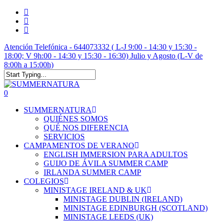
Skip
twitter
to
facebook
main
instagram
content
Atención Telefónica - 644073332 ( L-J 9:00 - 14:30 y 15:30 -
18:00; V 9h:00 - 14:30 y 15:30 - 16:30) Julio y Agosto (L-V de
8:00h a 15:00h)
Close
Search
account
0
Menu
SUMMERNATURA
QUIÉNES SOMOS
QUÉ NOS DIFERENCIA
SERVICIOS
CAMPAMENTOS DE VERANO
ENGLISH IMMERSION PARA ADULTOS
GUIJO DE ÁVILA SUMMER CAMP
IRLANDA SUMMER CAMP
COLEGIOS
MINISTAGE IRELAND & UK
MINISTAGE DUBLIN (IRELAND)
MINISTAGE EDINBURGH (SCOTLAND)
MINISTAGE LEEDS (UK)